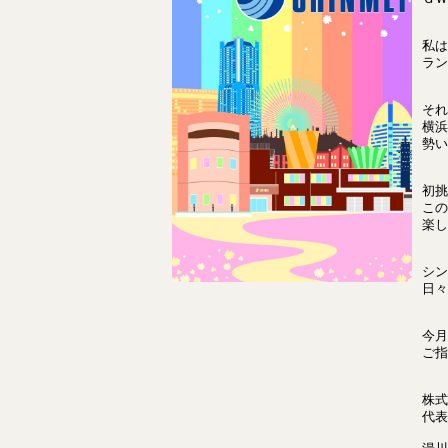
私は
ラン
それ
横浜
勢い
初挑
この
楽し
シン
日々
今月
ご指
株式
代表