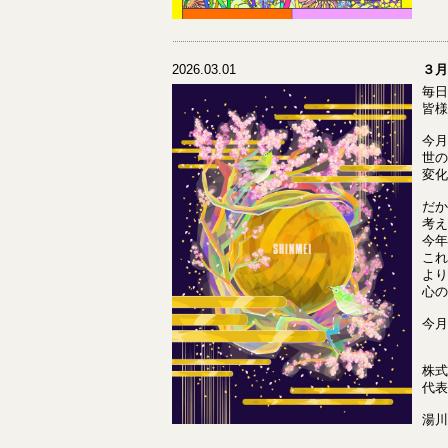
2026.03.01
３月
毎日
皆様
今月
世の
変化
だか
考え
今年
これ
より
心の
今月
株式
代表
湯川