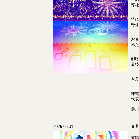
弊社
特に
野外
お客
私た
8月
最後
今月
株式
代表
湯川
2026.06.01
６月
紫陽