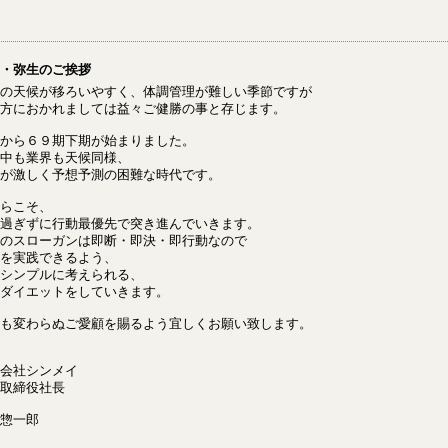
・弥生のご挨拶
の天候が移ろいやすく、体調管理が難しい季節ですが
方におかれましては益々ご健勝の事と存じます。
から６９期下期が始まりました。
中も業界も天候同様、
が激しく予想予測の困難な時代です。
らこそ、
過ぎずに行動最優先で突き進んでいきます。
のスローガンは即断・即決・即行動なので
を実践できるよう、
シンプルに考えられる、
ダイエットをしていきます。
も変わらぬご愛顧を賜るよう宜しくお願い致します。
会社シンメイ
取締役社長
惣一郎