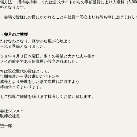
場方法： 招待券持参、または公式サイトからの事前登録により入場料（5,00
料となります。
、会場で皆様にお目にかかれることを社員一同心よりお待ち申し上げており
・卯月のご挨拶
たけなわとなり、爽やかな風が心地よく
られる季節となりました。
５８年４月３日木曜日、多くの希望と大きな志を抱き
メイの前身である伊豆屋が設立されました。
ちは現役世代の責任として、
年間先達から受け継いだバトンを
成長とより発展をした形で次世代に渡すよう
杯頑張ってまいります。
もご指導ご鞭撻を賜ります様宜しくお願い致します。
会社シンメイ
取締役社長
惣一郎