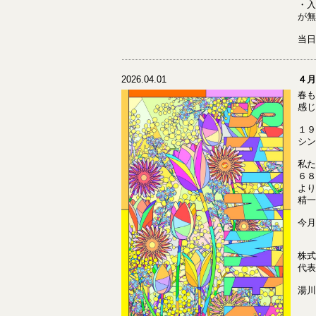
・入
が無
当日
2026.04.01
４月
春も
感じ
１９
シン
私た
６８
より
精一
今月
株式
代表
湯川