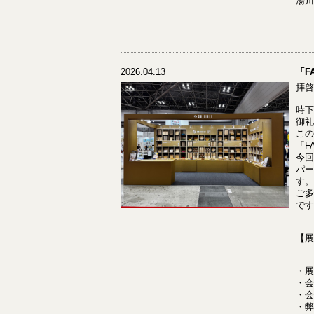
湯川
2026.04.13
「F
拝啓
時下
御礼
この
「F
今回
パー
す。
ご多
です
【展
・展
・会
・会
・弊