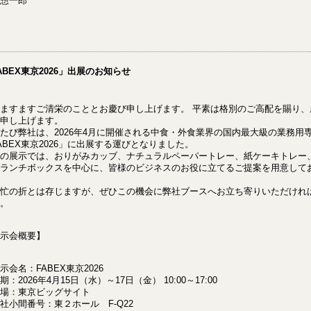
惣一郎
ABEX東京2026」出展のお知らせ
ますますご清栄のこととお慶び申し上げます。 平素は格別のご高配を賜り、
申し上げます。
たび弊社は、2026年4月に開催される中食・外食業界の国内最大級の業務用
ABEX東京2026」に出展する運びとなりました。
の展示では、おりがみカッブ、ナチュラルペーパートレー、紙ケーキトレー
ランチボックスを中心に、皆様のビジネスのお役に立てるご提案を用意して
忙の折とは存じますが、ぜひこの機会に弊社ブースへお立ち寄りいただけれ
。
示会概要】
示会名：FABEX東京2026
期：2026年4月15日（水）～17日（金） 10:00～17:00
場：東京ビッグサイト
社小間番号：東２ホール F-Q22