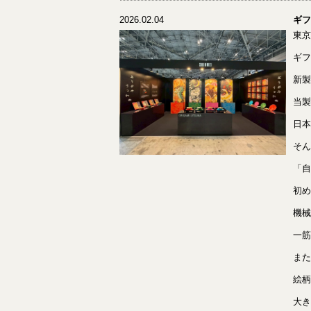
2026.02.04
ギフ
東京
ギフ
新製
当製
日本
そん
「自
初め
機械
一筋
また
絵柄
大き