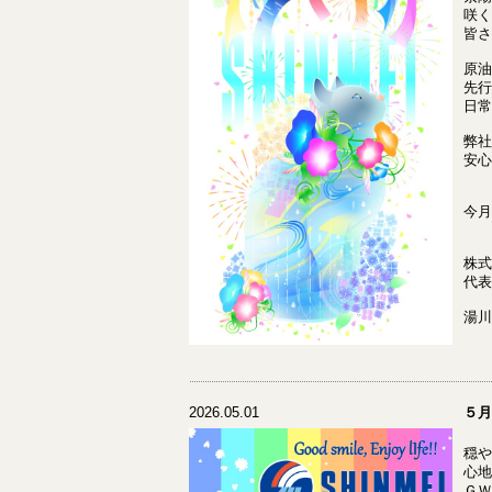
咲く
皆さ
原油
先行
日常
弊社
安心
今月
株式
代表
湯川
2026.05.01
５月
穏や
心地
ＧＷ