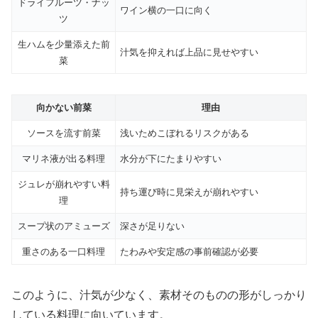
ドライフルーツ・ナッ
ワイン横の一口に向く
ツ
生ハムを少量添えた前
汁気を抑えれば上品に見せやすい
菜
向かない前菜
理由
ソースを流す前菜
浅いためこぼれるリスクがある
マリネ液が出る料理
水分が下にたまりやすい
ジュレが崩れやすい料
持ち運び時に見栄えが崩れやすい
理
スープ状のアミューズ
深さが足りない
重さのある一口料理
たわみや安定感の事前確認が必要
このように、汁気が少なく、素材そのものの形がしっかり
している料理に向いています。