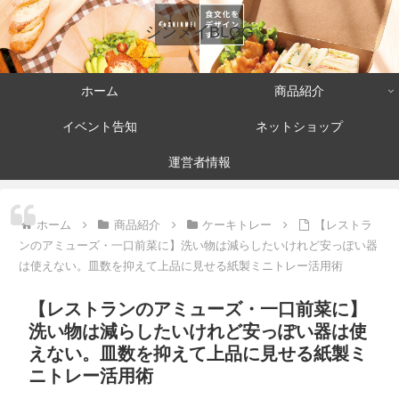
シンメイBLOG
ホーム
商品紹介
イベント告知
ネットショップ
運営者情報
ホーム
商品紹介
ケーキトレー
【レストラ
ンのアミューズ・一口前菜に】洗い物は減らしたいけれど安っぽい器
は使えない。皿数を抑えて上品に見せる紙製ミニトレー活用術
【レストランのアミューズ・一口前菜に】
洗い物は減らしたいけれど安っぽい器は使
えない。皿数を抑えて上品に見せる紙製ミ
ニトレー活用術