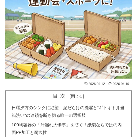
2026.04.12
2026.04.10
目次
日曜夕方のシンクに絶望…泥だらけの洗濯と“ギトギト弁当
箱洗い”の連鎖を断ち切る唯一の選択肢
100均容器の「汁漏れ大惨事」を防ぐ！紙製ならではの内
面PP加工と耐久性