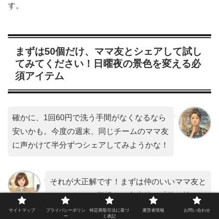
す。
まずは50個だけ、ママ友とシェアして試し
てみてください！日曜夜の景色を変える必
須アイテム
確かに、1回60円で洗う手間がなくなるなら
安いかも。今度の週末、同じチームのママ友
に声かけて半分ずつシェアしてみようかな！
それが大正解です！まずは仲のいいママ友と
シェアして、気軽にお弁当箱の「使い捨てデ
ビュー」を飾ってみてください。
サイトマップ
プライバシーポリシ
特定商取引法に基づ
運営者情報
お問い合わせ
ー
く表記