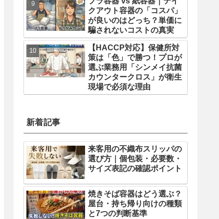
プラ容器 vs 紙容器｜テイ
クアウト容器の「コスパ」
が良いのはどっち？単価に
騙されないコストの真実
【HACCP対応】保健所対
策は「色」で勝つ！プロが
選ぶ業務用「シンメイ抗菌
カウンタークロス」が衛生
現場で必須な理由
新着記事
来客用の不織布スリッパの
選び方｜個包装・必要数・
サイズ表記の確認ポイント
焼きそば容器はどう選ぶ？
屋台・持ち帰り向けの種類
と7つの判断基準