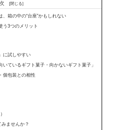
次
、箱の中の“台座”かもしれない
使う3つのメリット
」に試しやすい
向いているギフト菓子・向かないギフト菓子」
・個包装との相性
A）
てみませんか？